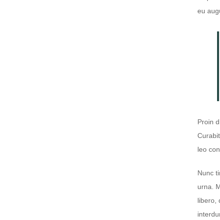
eu augu
Proin d
Curabi
leo con
Nunc ti
urna. M
libero,
interdu