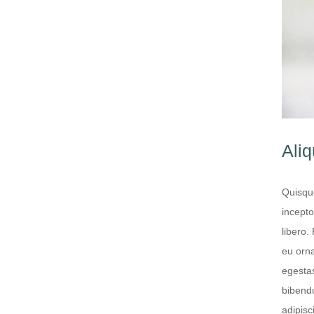
Ali
Quisque
incepto
libero.
eu orna
egestas
bibendu
adipisc