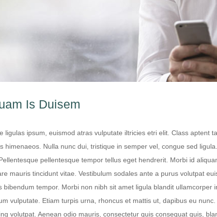
quam Is Duisem
 ligulas ipsum, euismod atras vulputate iltricies etri elit. Class aptent t
s himenaeos. Nulla nunc dui, tristique in semper vel, congue sed ligula. 
 Pellentesque pellentesque tempor tellus eget hendrerit. Morbi id aliqua
re mauris tincidunt vitae. Vestibulum sodales ante a purus volutpat eui
 bibendum tempor. Morbi non nibh sit amet ligula blandit ullamcorper in 
m vulputate. Etiam turpis urna, rhoncus et mattis ut, dapibus eu nunc.
ing volutpat. Aenean odio mauris, consectetur quis consequat quis, bland