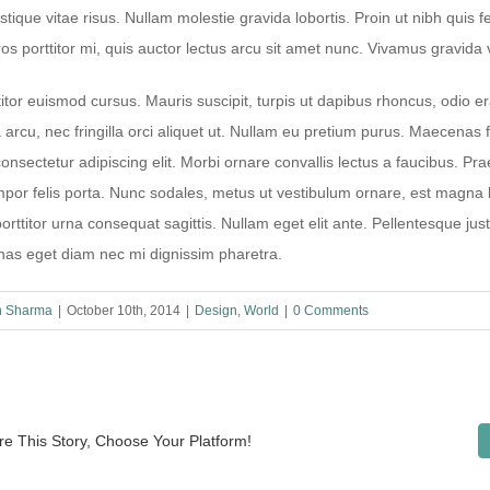
ristique vitae risus. Nullam molestie gravida lobortis. Proin ut nibh quis f
ros porttitor mi, quis auctor lectus arcu sit amet nunc. Vivamus gravida 
titor euismod cursus. Mauris suscipit, turpis ut dapibus rhoncus, odio era
 arcu, nec fringilla orci aliquet ut. Nullam eu pretium purus. Maecen
onsectetur adipiscing elit. Morbi ornare convallis lectus a faucibus. Prae
por felis porta. Nunc sodales, metus ut vestibulum ornare, est magna la
orttitor urna consequat sagittis. Nullam eget elit ante. Pellentesque ju
as eget diam nec mi dignissim pharetra.
 Sharma
|
October 10th, 2014
|
Design
,
World
|
0 Comments
re This Story, Choose Your Platform!