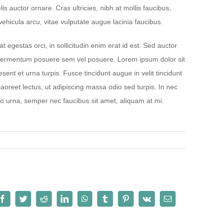
elis auctor ornare. Cras ultricies, nibh at mollis faucibus,
vehicula arcu, vitae vulputate augue lacinia faucibus.
t egestas orci, in sollicitudin enim erat id est. Sed auctor
as fermentum posuere sem vel posuere. Lorem ipsum dolor sit
sent et urna turpis. Fusce tincidunt augue in velit tincidunt
oreet lectus, ut adipiscing massa odio sed turpis. In nec
sto urna, semper nec faucibus sit amet, aliquam at mi.
Facebook
Twitter
Reddit
LinkedIn
WhatsApp
Tumblr
Pinterest
Vk
Email