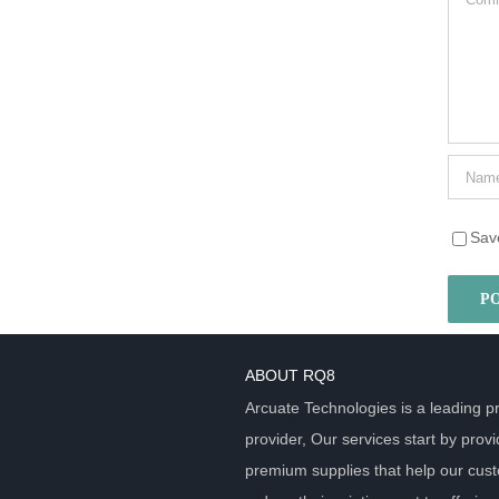
Save
ABOUT RQ8
Arcuate Technologies is a leading pr
provider, Our services start by provi
premium supplies that help our cus