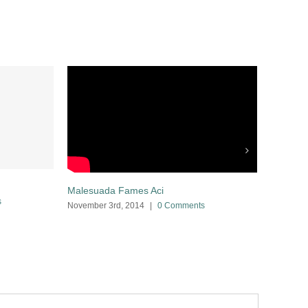
Malesuada Fames Aci
s
November 3rd, 2014
|
0 Comments
Eleifend
November