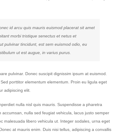
Donec id arcu quis mauris euismod placerat sit amet
tant morbi tristique senectus et netus et
t pulvinar tincidunt, est sem euismod odio, eu
estibulum ut est augue, in varius purus.
nare pulvinar. Donec suscipit dignissim ipsum at euismod.
ed porttitor elementum elementum. Proin eu ligula eget
 adipiscing elit.
perdiet nulla nisl quis mauris. Suspendisse a pharetra
am accumsan, nulla sed feugiat vehicula, lacus justo semper
 nec malesuada libero vehicula ut. Integer sodales, urna eget
Donec at mauris enim. Duis nisi tellus, adipiscing a convallis