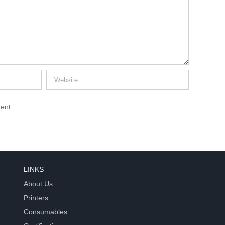
ent.
LINKS
About Us
Printers
Consumables