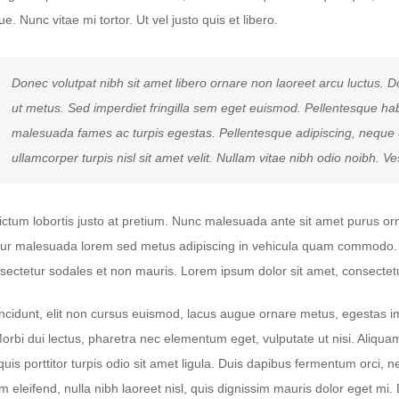
e. Nunc vitae mi tortor. Ut vel justo quis et libero.
Donec volutpat nibh sit amet libero ornare non laoreet arcu luctus. 
ut metus. Sed imperdiet fringilla sem eget euismod. Pellentesque habi
malesuada fames ac turpis egestas. Pellentesque adipiscing, neque u
ullamcorper turpis nisl sit amet velit. Nullam vitae nibh odio noibh. V
ictum lobortis justo at pretium. Nunc malesuada ante sit amet purus or
tur malesuada lorem sed metus adipiscing in vehicula quam commodo. S
sectetur sodales et non mauris. Lorem ipsum dolor sit amet, consectetur
ncidunt, elit non cursus euismod, lacus augue ornare metus, egestas im
orbi dui lectus, pharetra nec elementum eget, vulputate ut nisi. Aliqu
 quis porttitor turpis odio sit amet ligula. Duis dapibus fermentum orci,
m eleifend, nulla nibh laoreet nisl, quis dignissim mauris dolor eget mi. 