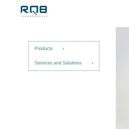
Skip
to
content
View
Larger
Image
Products
Services and Solutions