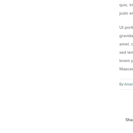
quis, t
justo e
Ut port
gravida
amet, c
sed tem
lorem p
Maecen
By
Aman
Sha